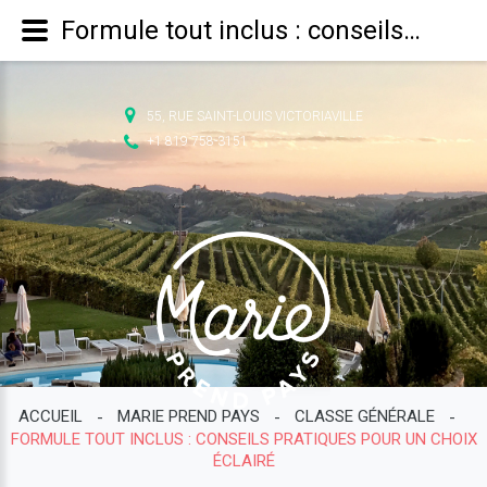
Formule tout inclus : conseils pratiques pour un choix éclairé - Ne passez pas par quatre chemins, choisissez-en mille.
55, RUE SAINT-LOUIS VICTORIAVILLE
+1 819 758-3151
ACCUEIL
MARIE PREND PAYS
CLASSE GÉNÉRALE
-
-
-
FORMULE TOUT INCLUS : CONSEILS PRATIQUES POUR UN CHOIX
ÉCLAIRÉ