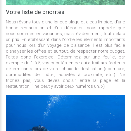
Votre liste
de
priorités
​Nous rêvons tous d'une longue plage et d'eau limpide, d'une
bonne restauration et d'un décor qui nous rappelle que
nous sommes en vacances, mais, évidemment, tout cela a
un prix. En établissant dans l'ordre les éléments importants
pour nous lors d'un voyage de plaisance, il est plus facile
d'analyser les offres et, surtout, de respecter notre budget.
Faites donc l'exercice. Déterminez sur une feuille, par
exemple de 1 à 5, vos priorités en ce qui a trait aux facteurs
déterminants lors de votre choix de destination (nourriture,
commodités de l'hôtel, activités à proximité, etc.). Ne
trichez pas, vous devez choisir entre la plage et la
restauration, il ne peut y avoir deux numéros un. ;-)